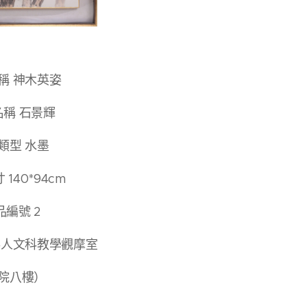
稱 神⽊英姿
名稱 ⽯景輝
類型 ⽔墨
140*94cm
品編號 2
存⼈⽂科教學觀摩室
院八樓）