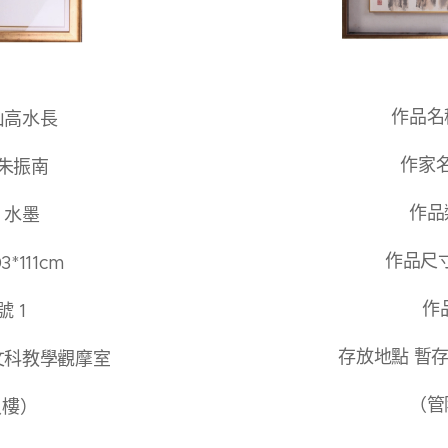
作品名
⼭⾼⽔⻑
作家
 朱振南
作品
 ⽔墨
作品尺⼨ 
*111cm
作
 1
存放地點 暫
⽂科教學觀摩室
（管
八樓）