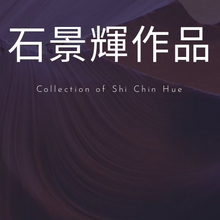
石景輝作品
Collection of Shi Chin Hue